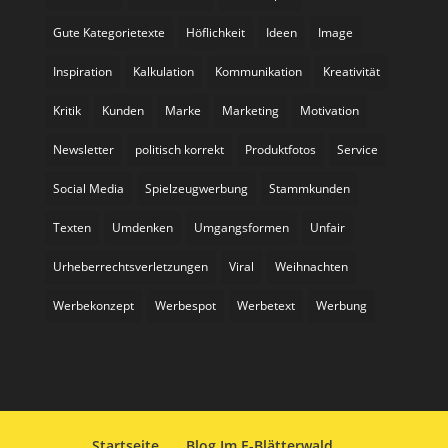
Gute Kategorietexte
Höflichkeit
Ideen
Image
Inspiration
Kalkulation
Kommunikation
Kreativität
Kritik
Kunden
Marke
Marketing
Motivation
Newsletter
politisch korrekt
Produktfotos
Service
Social Media
Spielzeugwerbung
Stammkunden
Texten
Umdenken
Umgangsformen
Unfair
Urheberrechtsverletzungen
Viral
Weihnachten
Werbekonzept
Werbespot
Werbetext
Werbung
Startseite
Blog Im E-Blätterwald