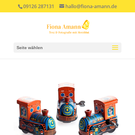
09126 287131
hallo@fiona-amann.de
Seite wählen