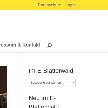
Datenschutz
Login
ressum & Kontakt
Im E-Blätterwald
Im
E-
Neu im E-
Blätterwald
Blätterwald