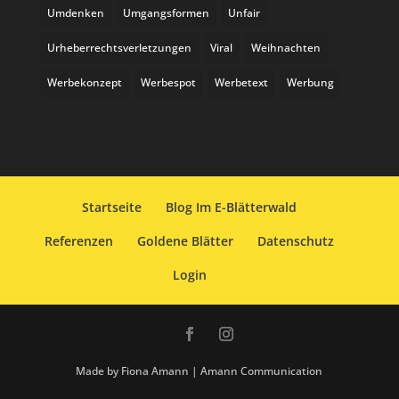
Umdenken
Umgangsformen
Unfair
Urheberrechtsverletzungen
Viral
Weihnachten
Werbekonzept
Werbespot
Werbetext
Werbung
Startseite
Blog Im E-Blätterwald
Referenzen
Goldene Blätter
Datenschutz
Login
Made by Fiona Amann | Amann Communication