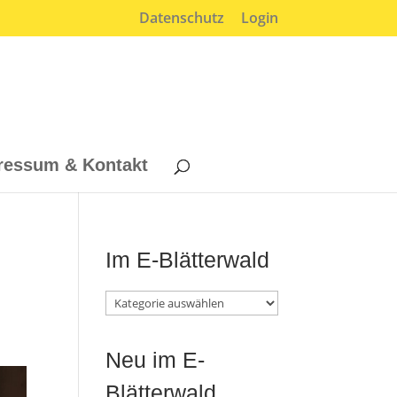
Datenschutz
Login
ressum & Kontakt
Im E-Blätterwald
Im
E-
Neu im E-
Blätterwald
Blätterwald