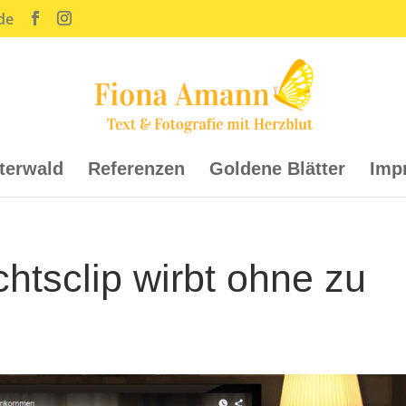
de
tterwald
Referenzen
Goldene Blätter
Imp
tsclip wirbt ohne zu