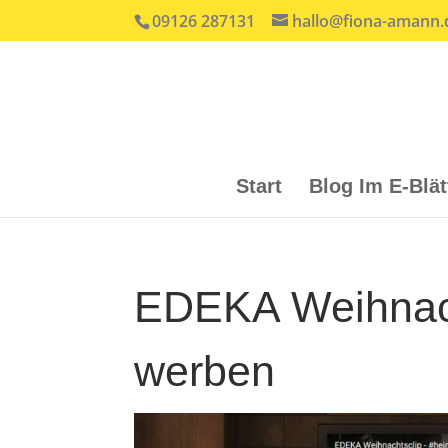
09126 287131
hallo@fiona-amann.
Start
Blog Im E-Blä
EDEKA Weihnach
werben