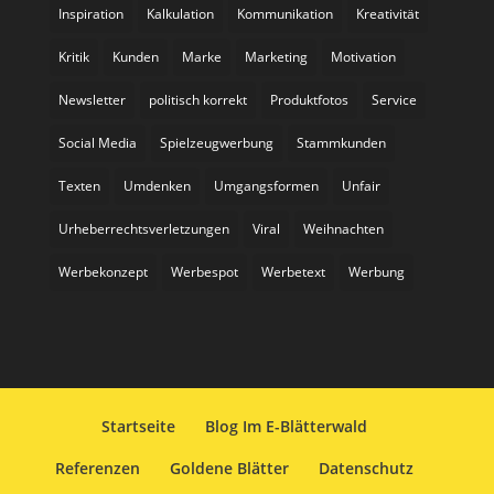
Inspiration
Kalkulation
Kommunikation
Kreativität
Kritik
Kunden
Marke
Marketing
Motivation
Newsletter
politisch korrekt
Produktfotos
Service
Social Media
Spielzeugwerbung
Stammkunden
Texten
Umdenken
Umgangsformen
Unfair
Urheberrechtsverletzungen
Viral
Weihnachten
Werbekonzept
Werbespot
Werbetext
Werbung
Startseite
Blog Im E-Blätterwald
Referenzen
Goldene Blätter
Datenschutz