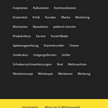
Inspiration
Kalkulation
Kommunikation
Kreativität
Kritik
Kunden
Marke
Marketing
Motivation
Newsletter
politisch korrekt
Produktfotos
Service
Social Media
Spielzeugwerbung
Stammkunden
Texten
Umdenken
Umgangsformen
Unfair
Urheberrechtsverletzungen
Viral
Weihnachten
Werbekonzept
Werbespot
Werbetext
Werbung
Startseite
Blog Im E-Blätterwald