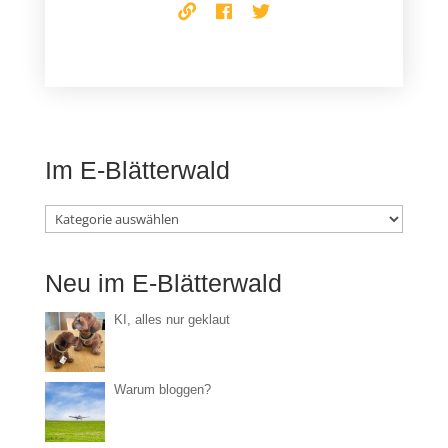
Im E-Blätterwald
Im
E-
Neu im E-Blätterwald
Blätterwald
KI, alles nur geklaut
Warum bloggen?