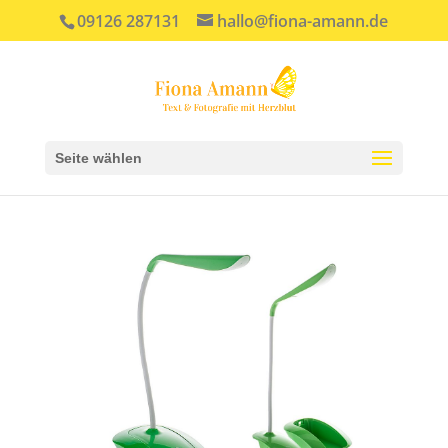
09126 287131
hallo@fiona-amann.de
Seite wählen