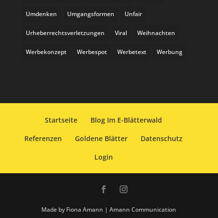
Umdenken
Umgangsformen
Unfair
Urheberrechtsverletzungen
Viral
Weihnachten
Werbekonzept
Werbespot
Werbetext
Werbung
Startseite
Blog Im E-Blätterwald
Referenzen
Goldene Blätter
Datenschutz
Login
Made by Fiona Amann | Amann Communication