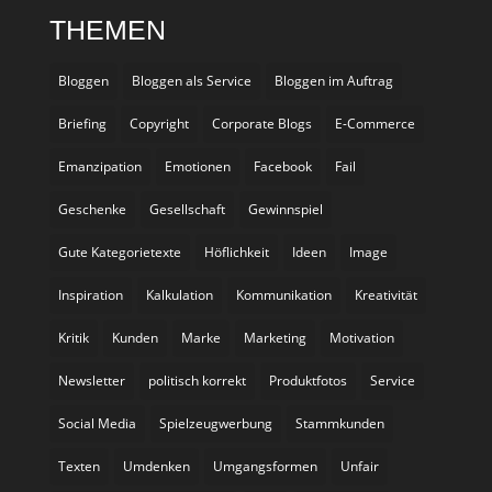
THEMEN
Bloggen
Bloggen als Service
Bloggen im Auftrag
Briefing
Copyright
Corporate Blogs
E-Commerce
Emanzipation
Emotionen
Facebook
Fail
Geschenke
Gesellschaft
Gewinnspiel
Gute Kategorietexte
Höflichkeit
Ideen
Image
Inspiration
Kalkulation
Kommunikation
Kreativität
Kritik
Kunden
Marke
Marketing
Motivation
Newsletter
politisch korrekt
Produktfotos
Service
Social Media
Spielzeugwerbung
Stammkunden
Texten
Umdenken
Umgangsformen
Unfair