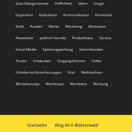
Gute Kategorietexte
Höflichkeit
Ideen
Image
Inspiration
Kalkulation
Kommunikation
Kreativität
Kritik
Kunden
Marke
Marketing
Motivation
Newsletter
politisch korrekt
Produktfotos
Service
Social Media
Spielzeugwerbung
Stammkunden
Texten
Umdenken
Umgangsformen
Unfair
Urheberrechtsverletzungen
Viral
Weihnachten
Werbekonzept
Werbespot
Werbetext
Werbung
Startseite
Blog Im E-Blätterwald