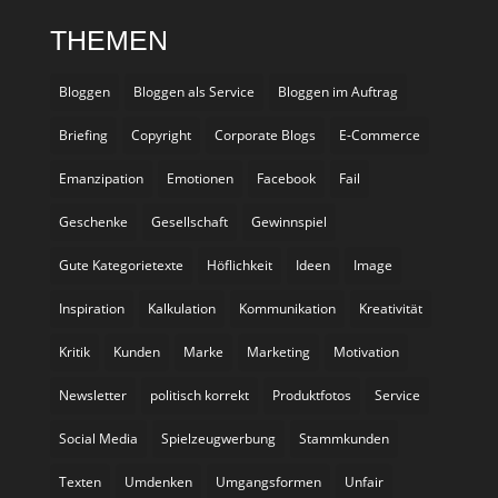
THEMEN
Bloggen
Bloggen als Service
Bloggen im Auftrag
Briefing
Copyright
Corporate Blogs
E-Commerce
Emanzipation
Emotionen
Facebook
Fail
Geschenke
Gesellschaft
Gewinnspiel
Gute Kategorietexte
Höflichkeit
Ideen
Image
Inspiration
Kalkulation
Kommunikation
Kreativität
Kritik
Kunden
Marke
Marketing
Motivation
Newsletter
politisch korrekt
Produktfotos
Service
Social Media
Spielzeugwerbung
Stammkunden
Texten
Umdenken
Umgangsformen
Unfair