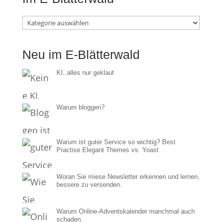
Im
E-
Neu im E-Blätterwald
Blätterwald
KI, alles nur geklaut
Warum bloggen?
Warum ist guter Service so wichtig? Best
Practise Elegant Themes vs. Yoast
Woran Sie miese Newsletter erkennen und lernen,
bessere zu versenden.
Warum Online-Adventskalender manchmal auch
schaden.