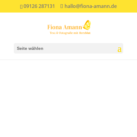
09126 287131
hallo@fiona-amann.de
Seite wählen