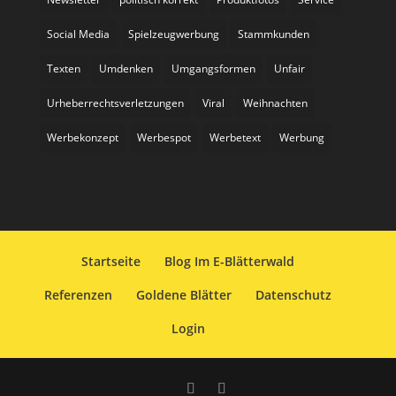
Social Media
Spielzeugwerbung
Stammkunden
Texten
Umdenken
Umgangsformen
Unfair
Urheberrechtsverletzungen
Viral
Weihnachten
Werbekonzept
Werbespot
Werbetext
Werbung
Startseite
Blog Im E-Blätterwald
Referenzen
Goldene Blätter
Datenschutz
Login