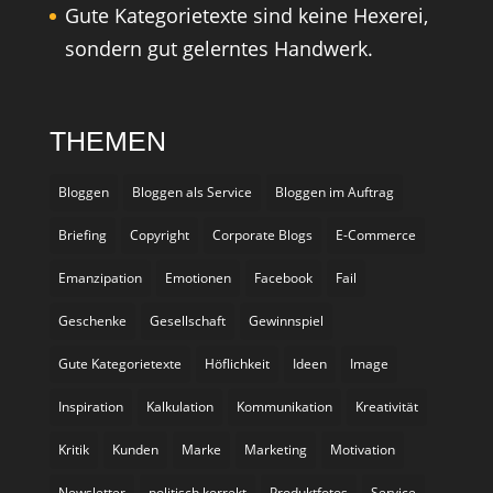
Gute Kategorietexte sind keine Hexerei,
sondern gut gelerntes Handwerk.
THEMEN
Bloggen
Bloggen als Service
Bloggen im Auftrag
Briefing
Copyright
Corporate Blogs
E-Commerce
Emanzipation
Emotionen
Facebook
Fail
Geschenke
Gesellschaft
Gewinnspiel
Gute Kategorietexte
Höflichkeit
Ideen
Image
Inspiration
Kalkulation
Kommunikation
Kreativität
Kritik
Kunden
Marke
Marketing
Motivation
Newsletter
politisch korrekt
Produktfotos
Service