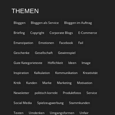
THEMEN
Bloggen
Bloggen als Service
Bloggen im Auftrag
Briefing
Copyright
Corporate Blogs
E-Commerce
Emanzipation
Emotionen
Facebook
Fail
Geschenke
Gesellschaft
Gewinnspiel
Gute Kategorietexte
Höflichkeit
Ideen
Image
Inspiration
Kalkulation
Kommunikation
Kreativität
Kritik
Kunden
Marke
Marketing
Motivation
Newsletter
politisch korrekt
Produktfotos
Service
Social Media
Spielzeugwerbung
Stammkunden
Texten
Umdenken
Umgangsformen
Unfair